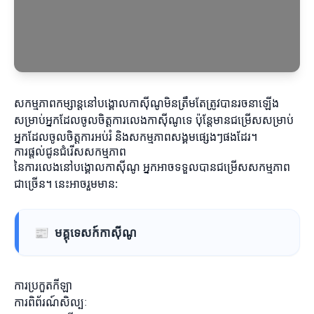
សកម្មភាពកម្សាន្តនៅបង្គោលកាស៊ីណូមិនត្រឹមតែត្រូវបានរចនាឡើង
សម្រាប់អ្នកដែលចូលចិត្តការលេងកាស៊ីណូទេ ប៉ុន្តែមានជម្រើសសម្រាប់
អ្នកដែលចូលចិត្តការអប់រំ និងសកម្មភាពសង្គមផ្សេងៗផងដែរ។
ការផ្តល់ជូនជំរើសសកម្មភាព
នៃការលេងនៅបង្គោលកាស៊ីណូ អ្នកអាចទទួលបានជម្រើសសកម្មភាព
ជាច្រើន។ នេះអាចរួមមាន:
📰
មគ្គុទេសក៍កាស៊ីណូ
ការប្រកួតកីឡា
ការពិព័រណ៍សិល្បៈ