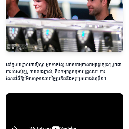
នៅក្នុងបង្គោលកាស៊ីណូ អ្នកអាចស្វែងរកសកម្មភាពកម្សាន្តផ្សេងៗដូចជា
ការលេងប៉ូឡូ, ការលេងភ្នាល់, និងកម្សាន្តសម្រាប់គ្រួសារ។ ការ
ណែនាំគឺឱ្យមើលឲ្យមានភាពច្នៃប្រឌិតនិងអត្ថប្រយោជន៍ច្រើន។