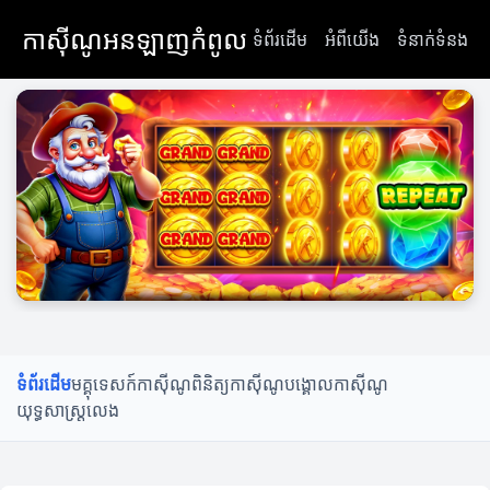
កាស៊ីណូអនឡាញកំពូល
ទំព័រដើម
អំពីយើង
ទំនាក់ទំនង
ទំព័រដើម
មគ្គុទេសក៍កាស៊ីណូ
ពិនិត្យកាស៊ីណូ
បង្គោលកាស៊ីណូ
យុទ្ធសាស្ត្រលេង