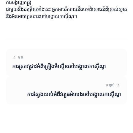
ការបង្ហាញតន្ត្រី
ជាមួយនឹងជម្រើសទាំងនេះ អ្នកអាចរីករាយនឹងបទពិសោធន៍ដ៏ស្រស់ស្អាត
និងមិនអាចភ្លេចបាននៅបង្គោលកាស៊ីណូ។
មុន
ការស្រាវជ្រាវអំពីគ្រឿងម៉ាស៊ីននៅបង្គោលកាស៊ីណូ
បន្ទាប់
ការស្វែងយល់អំពីវប្បធម៌លេងនៅបង្គោលកាស៊ីណូ