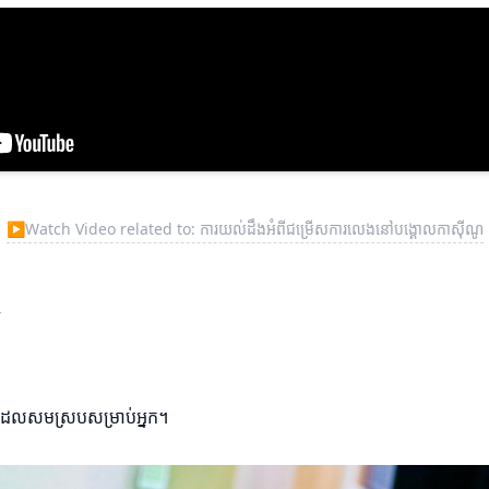
▶
Watch Video related to: ការយល់ដឹងអំពីជម្រើសការលេងនៅបង្គោលកាស៊ីណូ
៖
សដែលសមស្របសម្រាប់អ្នក។