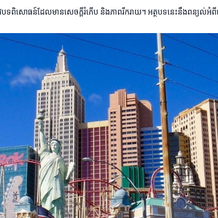
បទពិសោធន៍ដែលមានសេចក្តីរំភើប និងភាពរីករាយ។ អត្ថបទនេះនឹងពន្យល់អំពីជ