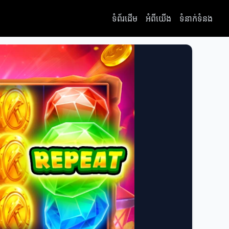
ទំព័រដើម
អំពីយើង
ទំនាក់ទំនង