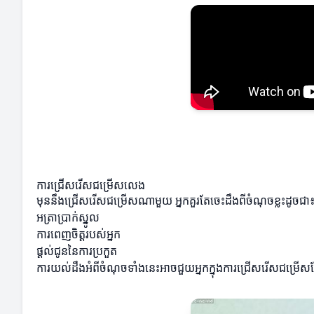
ការជ្រើសរើសជម្រើសលេង
មុននឹងជ្រើសរើសជម្រើសណាមួយ អ្នកគួរតែចេះដឹងពីចំណុចខ្លះដូចជា
អត្រាប្រាក់ស្នូល
ការពេញចិត្តរបស់អ្នក
ផ្តល់ជូននៃការប្រកួត
ការយល់ដឹងអំពីចំណុចទាំងនេះអាចជួយអ្នកក្នុងការជ្រើសរើសជម្រើ