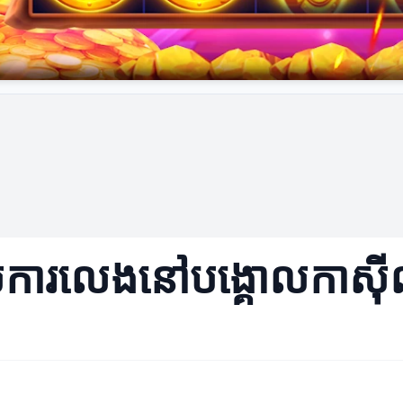
ើសការលេងនៅបង្គោលកាស៊