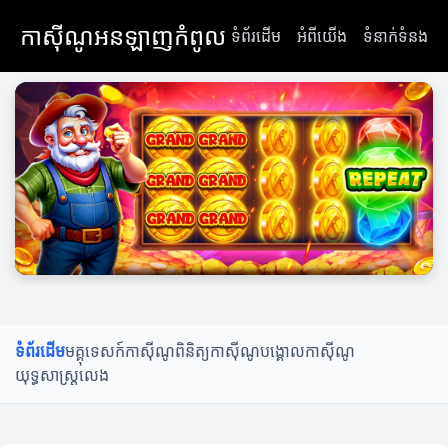
កាស៊ីណូអនឡាញកំពូល
ទំព័រដើម
អំពីយើង
ទំនាក់ទំនង
ទំព័រដើម
មគ្គុទេសក៍កាស៊ីណូ
ពិនិត្យកាស៊ីណូ
បង្គោលកាស៊ីណូ
យុទ្ធសាស្ត្រលេង