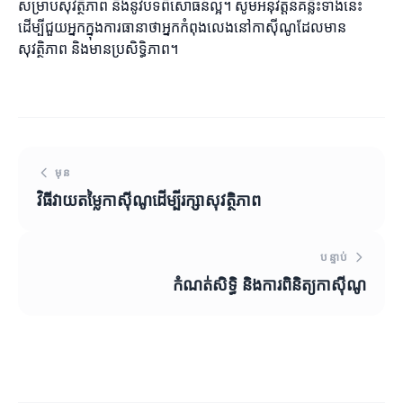
សម្រាប់សុវត្ថិភាព និងនូវបទពិសោធន៍ល្អ។ សូមអនុវត្តន៍គន្លឹះទាំងនេះ
ដើម្បីជួយអ្នកក្នុងការធានាថាអ្នកកំពុងលេងនៅកាស៊ីណូដែលមាន
សុវត្ថិភាព និងមានប្រសិទ្ធិភាព។
មុន
វិធីវាយតម្លៃកាស៊ីណូដើម្បីរក្សាសុវត្ថិភាព
បន្ទាប់
កំណត់សិទ្ធិ និងការពិនិត្យកាស៊ីណូ