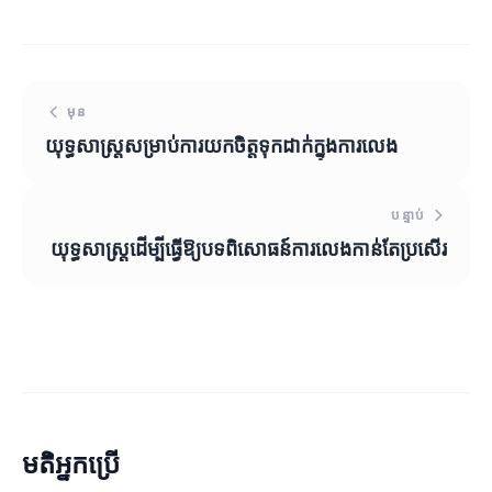
មុន
យុទ្ធសាស្ត្រសម្រាប់ការយកចិត្តទុកដាក់ក្នុងការលេង
បន្ទាប់
យុទ្ធសាស្ត្រដើម្បីធ្វើឱ្យបទពិសោធន៍ការលេងកាន់តែប្រសើរ
មតិអ្នកប្រើ