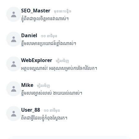
SEO_Master
មុននេះបន្តិច
ខ្ញុំពិតជាចូលចិត្តអានវាណាស់។
Daniel
១០ នាទីមុន
ខ្លឹមសារមានប្រយោជន៍ខ្លាំងណាស់។
WebExplorer
ម្សិលមិញ
អត្ថបទល្អណាស់! អរគុណសម្រាប់ការចែករំលែក។
Mike
ម្សិលមិញ
ខ្លឹមសារច្បាស់លាស់ ងាយយល់ណាស់។
User_88
១០ នាទីមុន
ពិតជាអ្វីដែលខ្ញុំកំពុងស្វែងរក។