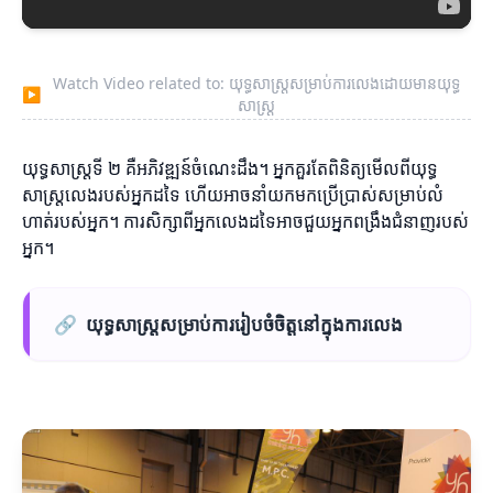
Watch Video related to: យុទ្ធសាស្ត្រសម្រាប់ការលេងដោយមានយុទ្ធ
▶
សាស្ត្រ
យុទ្ធសាស្ត្រទី ២ គឺអភិវឌ្ឍន៍ចំណេះដឹង។ អ្នកគួរតែពិនិត្យមើលពីយុទ្ធ
សាស្ត្រលេងរបស់អ្នកដទៃ ហើយអាចនាំយកមកប្រើប្រាស់សម្រាប់លំ
ហាត់របស់អ្នក។ ការសិក្សាពីអ្នកលេងដទៃអាចជួយអ្នកពង្រឹងជំនាញរបស់
អ្នក។
🔗
យុទ្ធសាស្ត្រសម្រាប់ការរៀបចំចិត្តនៅក្នុងការលេង