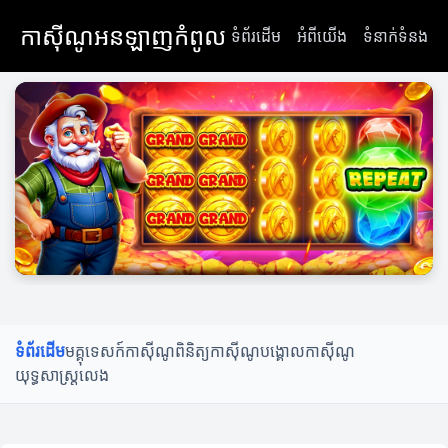
កាស៊ីណូអនឡាញកំពូល
ទំព័រដើម
អំពីយើង
ទំនាក់ទំនង
ទំព័រដើម
មគ្គុទេសក៍កាស៊ីណូ
ពិនិត្យកាស៊ីណូ
បង្គោលកាស៊ីណូ
យុទ្ធសាស្ត្រលេង