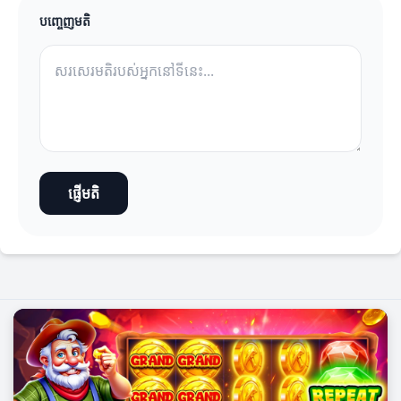
បញ្ចេញមតិ
ផ្ញើមតិ