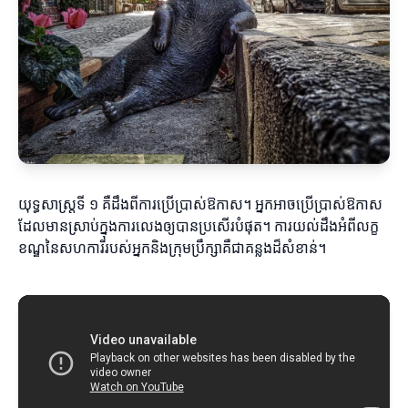
យុទ្ធសាស្ត្រទី ១ គឺដឹងពីការប្រើប្រាស់ឱកាស។ អ្នកអាចប្រើប្រាស់ឱកាស
ដែលមានស្រាប់ក្នុងការលេងឲ្យបានប្រសើរបំផុត។ ការយល់ដឹងអំពីលក្ខ
ខណ្ឌនៃសហការីរបស់អ្នកនិងក្រុមប្រឹក្សាគឺជាគន្លងដ៏សំខាន់។