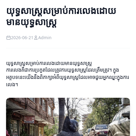
យុទ្ធសាស្ត្រសម្រាប់ការលេងដោយ
មានយុទ្ធសាស្ត្រ
2026-06-21
Admin
យុទ្ធសាស្ត្រសម្រាប់ការលេងដោយមានយុទ្ធសាស្ត្រ
ការលេងគឺជាការប្រកួតដែលត្រូវការយុទ្ធសាស្ត្រដែលត្រឹមត្រូវ។ ក្នុង
អត្ថបទនេះយើងនឹងពិភាក្សាអំពីយុទ្ធសាស្ត្រដែលអាចជួយអ្នកឈ្នះក្នុងការ
លេង។