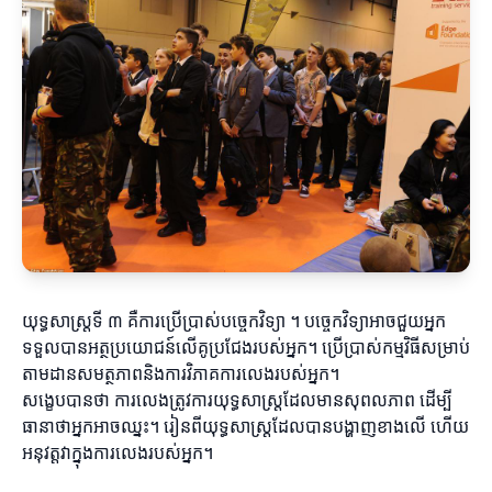
យុទ្ធសាស្ត្រទី ៣ គឺការប្រើប្រាស់បច្ចេកវិទ្យា ។ បច្ចេកវិទ្យាអាចជួយអ្នក
ទទួលបានអត្ថប្រយោជន៍លើគូប្រជែងរបស់អ្នក។ ប្រើប្រាស់កម្មវិធីសម្រាប់
តាមដានសមត្ថភាពនិងការវិភាគការលេងរបស់អ្នក។
សង្ខេបបានថា ការលេងត្រូវការយុទ្ធសាស្ត្រដែលមានសុពលភាព ដើម្បី
ធានាថាអ្នកអាចឈ្នះ។ រៀនពីយុទ្ធសាស្ត្រដែលបានបង្ហាញខាងលើ ហើយ
អនុវត្តវាក្នុងការលេងរបស់អ្នក។