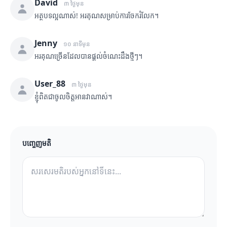
David
៣ ថ្ងៃមុន
អត្ថបទល្អណាស់! អរគុណសម្រាប់ការចែករំលែក។
Jenny
១០ នាទីមុន
អរគុណច្រើនដែលបានផ្តល់ចំណេះដឹងថ្មីៗ។
User_88
៣ ថ្ងៃមុន
ខ្ញុំពិតជាចូលចិត្តអានវាណាស់។
បញ្ចេញមតិ