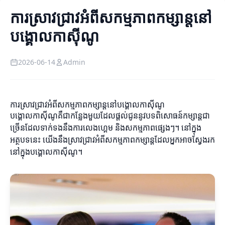
ការស្រាវជ្រាវអំពីសកម្មភាពកម្សាន្តនៅ
បង្គោលកាស៊ីណូ
2026-06-14
Admin
ការស្រាវជ្រាវអំពីសកម្មភាពកម្សាន្តនៅបង្គោលកាស៊ីណូ
បង្គោលកាស៊ីណូគឺជាកន្លែងមួយដែលផ្តល់ជូននូវបទពិសោធន៍កម្សាន្តជា
ច្រើនដែលទាក់ទងនឹងការលេងហ្គេម និងសកម្មភាពផ្សេងៗ។ នៅក្នុង
អត្ថបទនេះ យើងនឹងស្រាវជ្រាវអំពីសកម្មភាពកម្សាន្តដែលអ្នកអាចស្វែងរក
នៅក្នុងបង្គោលកាស៊ីណូ។