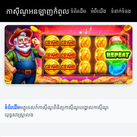
កាស៊ីណូអនឡាញកំពូល
ទំព័រដើម
អំពីយើង
ទំនាក់ទំនង
ទំព័រដើម
មគ្គុទេសក៍កាស៊ីណូ
ពិនិត្យកាស៊ីណូ
បង្គោលកាស៊ីណូ
យុទ្ធសាស្ត្រលេង